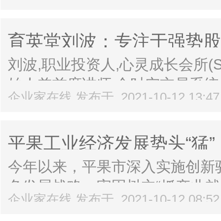
着湖杭铁路下穿工程全线贯通。今
年杭州亚运会前建成通车。杭杭铁
育英堂刘波：专注于强势股
立投资人
刘波,职业投资人,心灵成长会所(Spirit
始人兼首席讲师,全时空交易系统
企业家在线 发布于 2021-10-12 13:4
统培训教程》、《涨停操盘》作者
有多年的实战交易经历...
平果工业经济发展势头“猛”
今年以来，平果市深入实施创新
色发展战略，牢固树立“抓产业
企业家在线 发布于 2021-10-12 08:5
济、抓产业就是抓未来”的产业