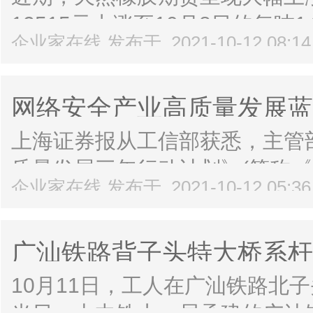
12515元上涨至10月8日的每吨
企业家在线 发布于 2021-10-12 08:1
胶是一种重要的战略材料和工业
而成。今年橡胶农的收入是多少？
网络安全产业高质量发展蓝
上海证券报从工信部获悉，主管
质量发展三年行动计划》(简称《
企业家在线 发布于 2021-10-12 05:3
联网等新赛道培养一批“专业化、
网等新兴产业的崛起，中国网络安
广汕铁路背子头特大桥系杆
10月11日，工人在广汕铁路北