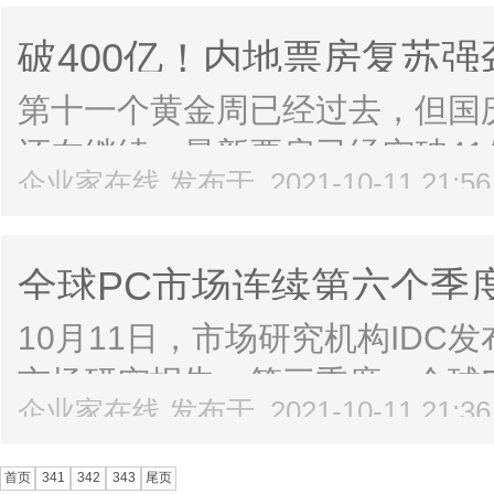
的净利润为4.85-5.21亿元，同比..
破400亿！内地票房复苏
史奇迹四季度电影市场仍然
第十一个黄金周已经过去，但国
还在继续，最新票房已经突破4
企业家在线 发布于 2021-10-11 21:5
业的复苏正在进行中。从年度票
复较快。灯塔专业版实时数据显示，截
全球PC市场连续第六个季
10月11日，市场研究机构IDC发
市场研究报告。第三季度，全球P
企业家在线 发布于 2021-10-11 21:3
同比增长3.9%。IDC数据显示
时代个人计算设备需求激增的刺激，
首页
341
342
343
尾页