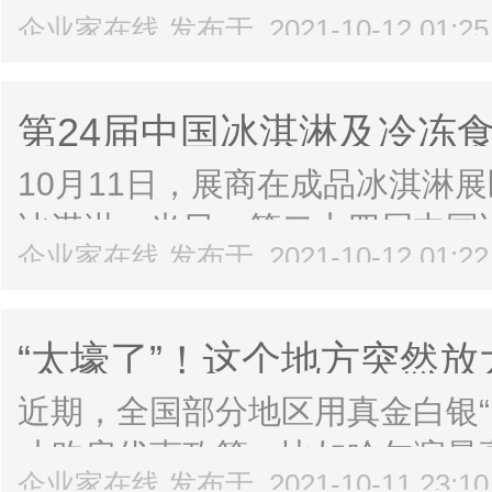
当日，由中铁十一局承建的广汕
企业家在线 发布于 2021-10-12 01:2
州市惠东县和龙。112米长的系
路的关键节点工程。设计时速350
第24届中国冰淇淋及冷冻
10月11日，展商在成品冰淇淋
冰淇淋。当日，第二十四届中国
企业家在线 发布于 2021-10-12 01:2
在天津梅江会展中心举行。本届
全产业链，设冷食生产线、成品
“太壕了”！这个地方突然放
端...
贴
近期，全国部分地区用真金白银“
才购房优惠政策。比如哈尔滨最
企业家在线 发布于 2021-10-11 23:1