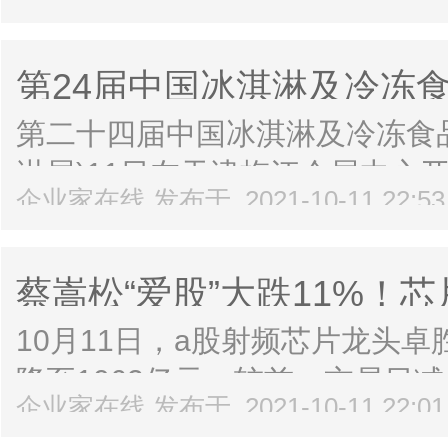
波奉化对本科以上学历人才给予高
奉化对本科及以上学历人才发放最高
第24届中国冰淇淋及冷冻
第二十四届中国冰淇淋及冷冻食
淋展)11日在天津梅江会展中心
企业家在线 发布于 2021-10-11 22:5
国烘焙糖业协会、天津贝克奇龙
为期三天。来自全国和海外的400
蔡嵩松“爱股”大跌11%！
券商：买入
10月11日，a股射频芯片龙头卓
降至1062亿元，较前一交易日减
企业家在线 发布于 2021-10-11 22:0
伟发布业绩预告。第三季度，卓