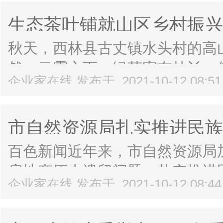
质量发展。产业发展势头强劲。“
生态茶叶铺就山区乡村振兴
工...
秋天，西林县古丈镇水头村的高
然。云雾之下，绿芽密布枝丫，
企业家在线 发布于 2021-10-12 08:5
丽。一大早，茶农们就已经在生
们和生态茶园组成了一幅美丽的山
市自然资源局扎实推进民族
亩，...
百色新闻近年来，市自然资源局
房地产历史遗留问题，扎实推进
企业家在线 发布于 2021-10-12 08:4
于右江区太平街74号、100号
史遗留问题，一直无法办理不动