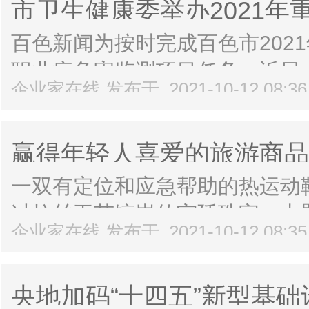
市卫生健康委举办2021
在...
班
百色新闻为按时完成百色市202
职业病危害监测项目任务，近日，
企业家在线 发布于 2021-10-12 08:3
年重点职业病监测和工作场所职
举办技术培训班。本次培训课程覆
赢得年轻人喜爱的旅游商品
一双有定位和应急帮助的热运动
过拉丝工艺镶嵌的宫廷珠宝，内
企业家在线 发布于 2021-10-12 08:3
十二星座香囊的可爱娃娃，融合
艺；造型精致的四季杯用稀土铈
央地加码“十四五”新型基础
不仅使...