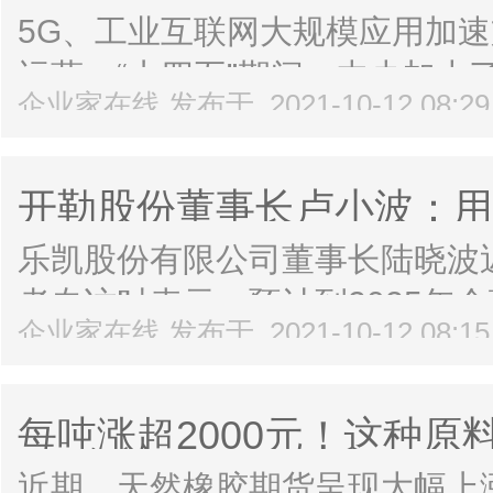
网规模化应用加快
5G、工业互联网大规模应用加
运营。“十四五”期间，中央加大
企业家在线 发布于 2021-10-12 08:2
务院常务会议近日审议通过新基建
四五”期间科学布局，推进以信息网
开勒股份董事长卢小波：用科
风扇市场全球竞争
乐凯股份有限公司董事长陆晓波
者专访时表示，预计到2025年全
企业家在线 发布于 2021-10-12 08:1
以上的年增长率，国内年增长率
成的“硬”科技实力，乐凯HVLS风
每吨涨超2000元！这种
弃它？加工厂开工率不到五
近期，天然橡胶期货呈现大幅上涨