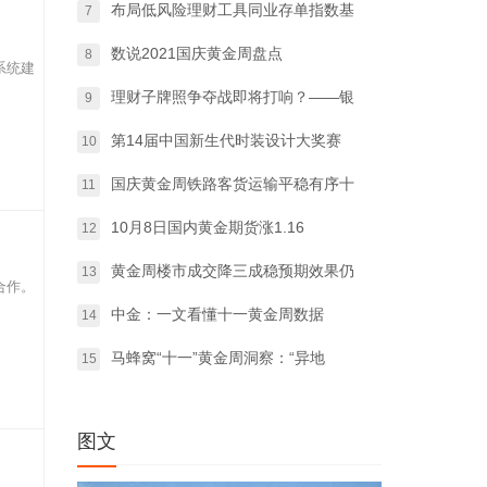
布局低风险理财工具同业存单指数基
7
数说2021国庆黄金周盘点
8
系统建
理财子牌照争夺战即将打响？——银
9
第14届中国新生代时装设计大奖赛
10
国庆黄金周铁路客货运输平稳有序十
11
10月8日国内黄金期货涨1.16
12
黄金周楼市成交降三成稳预期效果仍
13
合作。
中金：一文看懂十一黄金周数据
14
马蜂窝“十一”黄金周洞察：“异地
15
图文