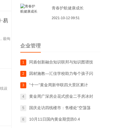
青春护航健康成长
2021-10-12 09:51
·易
，最绚
企业管理
同盾创新融合知识联邦与知识图谱技
1
因材施教—汇佳学校助力每个孩子闪
2
“十一”黄金周新华联四大景区累计
3
产线设
黄金周广深房企花式捞金二手房冰封
4
国庆走访四线楼市：售楼处“空荡荡
5
10月11日国内黄金期货跌0.4
6