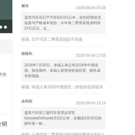
樊华
2026-08-04 20:59
盖世汽车讯日产汽车8月3日公布，依托经营状况
改善与严格成本管控，今年第二季度实现净利润
事长颜谷香：未来的风口到底在哪里？
37亿日元，去...
标题:
日产汽车二季度实现扭亏为盈
柳随风
2026-08-04 17:05
2026年7月30日，幸福人寿公布2026年中期业
绩。报告期内，幸福人寿坚持价值经营、韧性成
务数
长和底线...
标题:
幸福人寿2026中期报告：价值转型持续深
余梓阳
2026-08-04 15:14
盖世汽车讯三菱汽车首席运营官
KeisukeKishiura8月3日公布，在截至6月30日的
企销
财年第一财...
标题:
三菱汽车二季度营业利润接近翻倍达到6,2