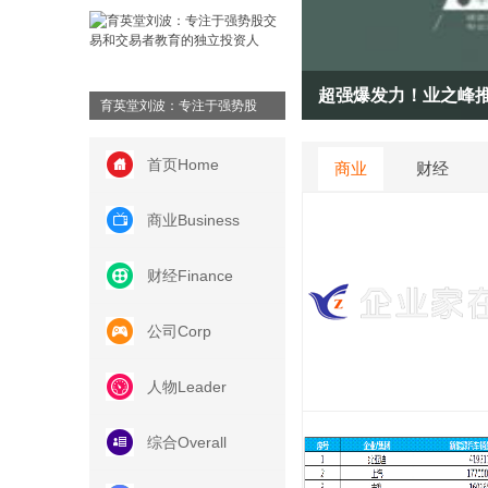
超强爆发力！业之峰推出“四个超级”战略
育英堂刘波：专注于强势股
首页
Home
商业
财经
商业
Business
财经
Finance
公司
Corp
人物
Leader
综合
Overall