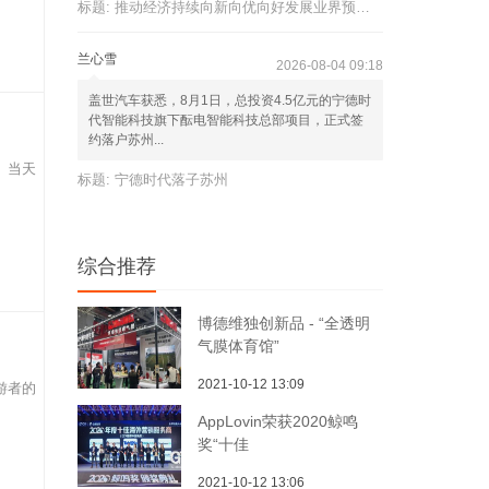
标题:
推动经济持续向新向优向好发展业界预计降准
兰心雪
2026-08-04 09:18
盖世汽车获悉，8月1日，总投资4.5亿元的宁德时
代智能科技旗下酝电智能科技总部项目，正式签
约落户苏州...
。当天
标题:
宁德时代落子苏州
综合推荐
博德维独创新品 - “全透明
气膜体育馆”
2021-10-12 13:09
游者的
AppLovin荣获2020鲸鸣
奖“十佳
2021-10-12 13:06