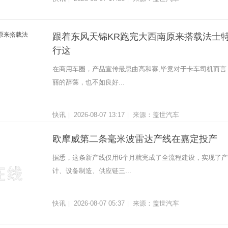
跟着东风天锦KR跑完大西南原来搭载法士特
行这
在商用车圈，产品宣传最忌曲高和寡,毕竟对于卡车司机而言
丽的辞藻，也不如良好...
快讯
2026-08-07 13:17
来源：盖世汽车
|
|
欧摩威第二条毫米波雷达产线在嘉定投产
据悉，这条新产线仅用6个月就完成了全流程建设，实现了
计、设备制造、供应链三...
快讯
2026-08-07 05:37
来源：盖世汽车
|
|