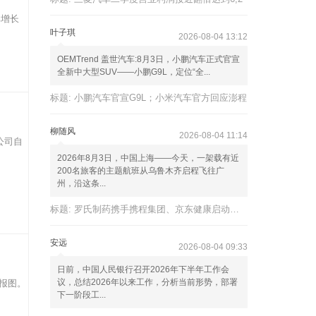
比增长
叶子琪
2026-08-04 13:12
OEMTrend 盖世汽车:8月3日，小鹏汽车正式官宣
全新中大型SUV——小鹏G9L，定位“全...
标题:
小鹏汽车官宣G9L；小米汽车官方回应澎程
柳随风
2026-08-04 11:14
公司自
2026年8月3日，中国上海——今天，一架载有近
200名旅客的主题航班从乌鲁木齐启程飞往广
州，沿这条...
标题:
罗氏制药携手携程集团、京东健康启动暑期出
安远
2026-08-04 09:33
日前，中国人民银行召开2026年下半年工作会
议，总结2026年以来工作，分析当前形势，部署
报图。
下一阶段工...