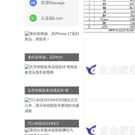
管理
Manage
云金融
Loan
来抖音商城，买iPhon
先导智能迎来业绩反转 锂
TCL科技2023年ES