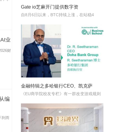
Gate io芝麻开门提供数字资
自8月6日以来，BTC持续上涨，在站稳4
AI业
026财
金融特辑之多哈银行CEO、凯克萨
《EU商学院校友专栏》有一群改变游戏规则
从编
不到而