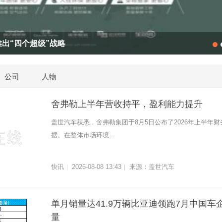
经通天下董
公司
人物
舍弗勒上半年营收持平，盈利能力提升
盖世汽车获悉，舍弗勒集团于8月5日公布了2026年上半年财
据。在整体市场环境...
快讯
2026-08-08 13:43
来源：盖世汽车
|
|
单月销量达41.9万辆比亚迪领跑7月中国车
量