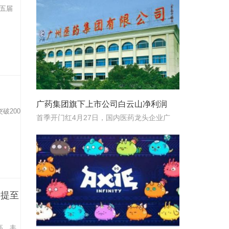
十五届
广药集团旗下上市公司白云山净利润
破200
首季开门红4月27日，国内医药龙头企业广
量提至
高，丰