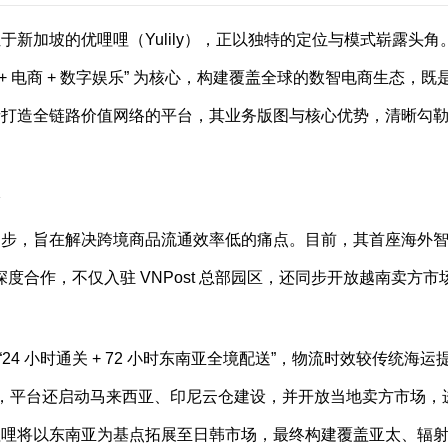
新加坡的优哩哩（Yulily），正以独特的定位与模式崭露头角
+ 电商 + 数字娱乐” 为核心，构建覆盖全球的数智电商生态，既
者打造全链路价值网络的平台，其业务版图与核心优势，清晰勾
络
起步，旨在解决跨境商品流通效率低的痛点。目前，其首座海外
深度合作，不仅入驻 VNPost 总部园区，还同步开放越南卖方市
24 小时通关 + 72 小时东南亚全境配送”，物流时效较传统海运
8 月，平台还启动马来西亚、印尼云仓建设，并开放当地卖方市场，
哩哩将以东南亚为基点拓展至日韩市场，最终构建覆盖亚太、辐