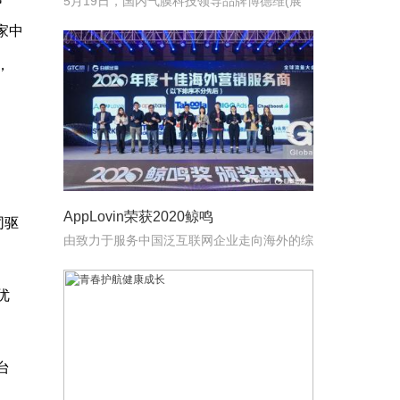
5月19日，国内气膜科技领导品牌博德维(展
位号：5.1E
家中
，
AppLovin荣获2020鲸鸣
同驱
由致力于服务中国泛互联网企业走向海外的综
合服务平台白鲸出
优
台