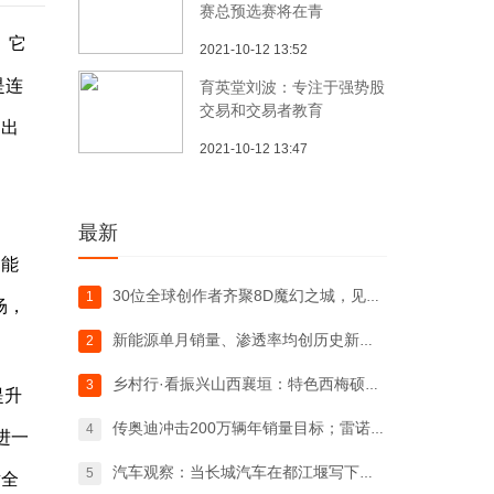
赛总预选赛将在青
。它
2021-10-12 13:52
是连
育英堂刘波：专注于强势股
交易和交易者教育
勒出
2021-10-12 13:47
最新
智能
30位全球创作者齐聚8D魔幻之城，见证猛
1
场，
新能源单月销量、渗透率均创历史新高吉利汽
2
乡村行·看振兴山西襄垣：特色西梅硕果盈枝
3
提升
传奥迪冲击200万辆年销量目标；雷诺聘请
4
进一
汽车观察：当长城汽车在都江堰写下新造车哲
5
射全