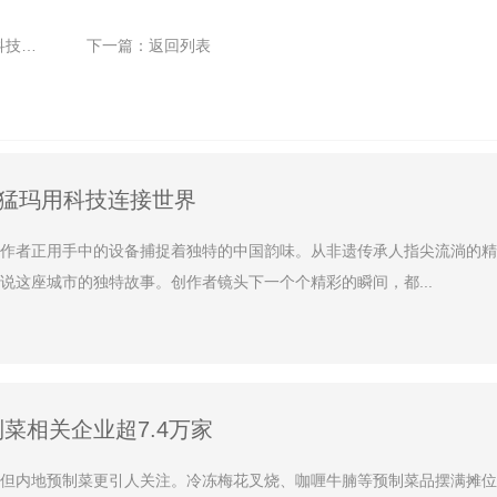
世界
下一篇：
返回列表
证猛玛用科技连接世界
作者正用手中的设备捕捉着独特的中国韵味。从非遗传承人指尖流淌的精
这座城市的独特故事。创作者镜头下一个个精彩的瞬间，都...
菜相关企业超7.4万家
但内地预制菜更引人关注。冷冻梅花叉烧、咖喱牛腩等预制菜品摆满摊位