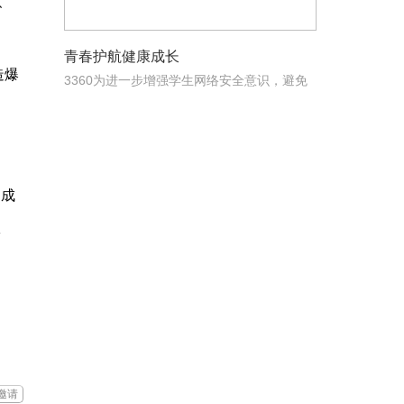
、
青春护航健康成长
造爆
3360为进一步增强学生网络安全意识，避免
不良网络信息对
，成
体
邀请