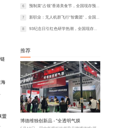
预制菜“占领”香港美食节，全国现存预制菜
6
新职业：无人机群飞行“智囊团”，全国现存
7
93纪念日引红色研学热潮，全国现存研学相
8
推荐
度链
在海
流
联盟
博德维独创新品 - “全透明气膜
代