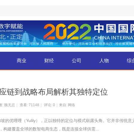
商业
财经
公司
人物
综
应链到战略布局解析其独特定位
: 魏无忌
|
查看:
71148
|
评论: 0
|
来自: 网络
坡的优哩哩（Yulily），正以独特的定位与模式崭露头角。它并非传统意
，构建覆盖全球的数智电商生态，既是连接全球供需...