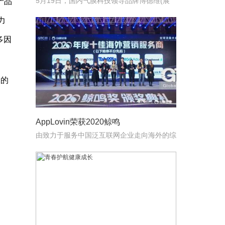
5月19日，国内气膜科技领导品牌博德维(展
产品
位号：5.1E
力
多因
尽的
AppLovin荣获2020鲸鸣
由致力于服务中国泛互联网企业走向海外的综
合服务平台白鲸出