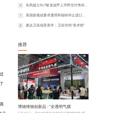
东风猛士917蛟龙战甲上市即交付售价76
6
美国新规或要求通用和福特停止进口中国产汽
7
惠达卫浴场景美学：卫浴空间“美术馆”
8
推荐
过
了
。其
博德维独创新品 - “全透明气膜