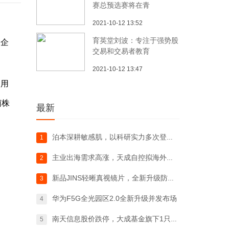
赛总预选赛将在青
2021-10-12 13:52
育英堂刘波：专注于强势股
了企
交易和交易者教育
2021-10-12 13:47
利用
菌株
最新
泊本深耕敏感肌，以科研实力多次登上口碑榜
1
主业出海需求高涨，天成自控拟海外建厂寻求
2
新品JINS轻晰真视镜片，全新升级防蓝光
3
华为F5G全光园区2.0全新升级并发布场
4
南天信息股价跌停，大成基金旗下1只基金位
5