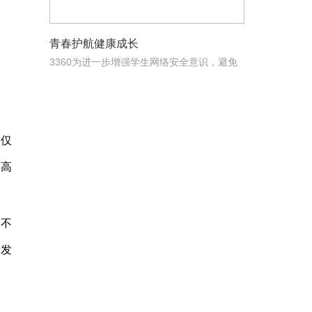
青春护航健康成长
3360为进一步增强学生网络安全意识，避免
不良网络信息对
不仅
了高
，不
研发