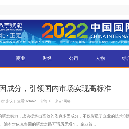
商业
财经
公司
人物
综
因成分，引领国内市场实现高标准
者: 张仪
|
查看:
69462
|
评论: 0
|
来自: 网络
厚的研发实力，成功提炼出高效的依克多因成分，不仅彰显了企业的技术创
泊本对依克多因的研发之路可谓历尽艰辛。企业首...