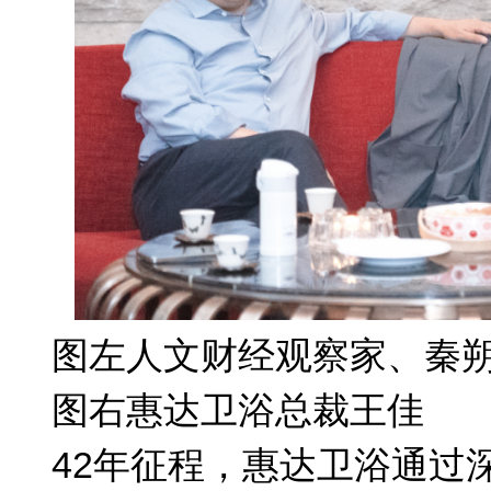
图左人文财经观察家、秦
图右惠达卫浴总裁王佳
42年征程，惠达卫浴通过