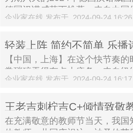
德国汉诺威落下帷幕。来自中国的
企业家在线 发布于 2024-09-24 16:2
能源商用车产品和技术亮相展会
展商群体，引发诸多关注。展会主
轻装上阵 简约不简单 乐
【中国，上海】在这个快节奏的
常琐碎弄得有点小疲惫。来自纽约的生
企业家在线 发布于 2024-09-24 16:1
乐播诗，在舒适悠然的极简风格
蕴，正引领一场轻生活的变革。轻
王老吉刺柠吉C+倾情致敬
装来袭！
在充满敬意的教师节当天，我国
体教师，共同庆祝这一神圣的节