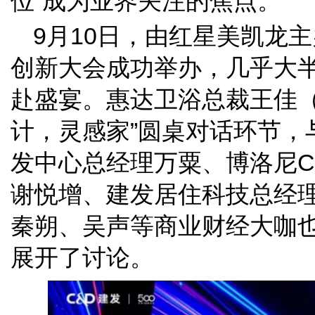
位”成为业界关注的焦点。
9月10日，由红星美凯龙主
创新大会成功举办，几乎大
赴盛宴。惠达卫浴总裁王佳（
计，灵感家”圆桌对话环节，
发中心总经理万粟、博洛尼C
谢悦增、建发居住科技总经
秦朔、吴声等商业财经大咖
展开了讨论。