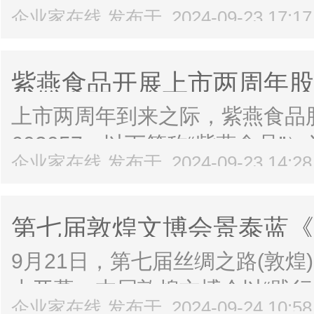
企业家在线 发布于 2024-09-23 17:1
柠吉C+为广大教师量身定制了
达对教师们的崇高敬意和感激之
紫燕食品开展上市两周年股
教...
相赠
上市两周年到来之际，紫燕食品
603057，以下简称“紫燕食品
企业家在线 发布于 2024-09-23 14:2
任，在同花顺平台举办了上市公
在加强与投资者的沟通与联系，便
第七届敦煌文博会景泰蓝《
9月21日，第七届丝绸之路(敦
大开幕。本届敦煌文博会以“践
企业家在线 发布于 2024-09-24 10:5