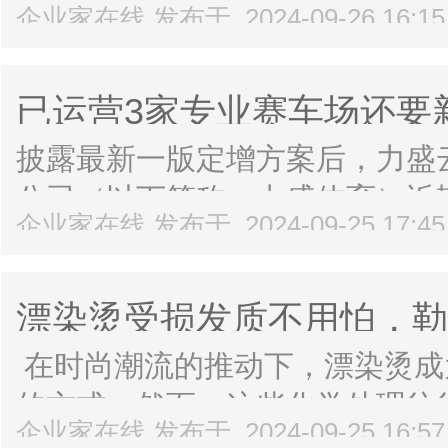
企业家在线 发布于 2024-09-26 16:1
满落幕。此次大会面向所有小红
手，从生意增长、经营布局、电商
已运营3家专业赛车场还要
盛体育何意？
披露最新一版定增方案后，力盛云
公司（以下简称：力盛体育）近
企业家在线 发布于 2024-09-25 17:4
力盛体育拟募资4.98亿元分别
国际赛车场项目”及补充流动资金，
漂染烫受损发质不用怕，勒
康秀发
在时尚潮流的推动下，漂染烫成
的方式。然而，这些化学处理往
企业家在线 发布于 2024-09-25 16:5
发质受损、干枯毛躁，严重影响