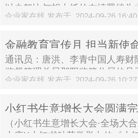
以史努比与胡士托的友情羁绊为主题，
企业家在线 发布于 2024-09-26 16:4
史努比系列眼镜。此次联名系列
象和故事情节，还为消费者带来了独
金融教育宣传月 担当新使命
村小学
通讯员：唐洪、李青中国人寿财
监督管理总局邵阳监管分局的号
企业家在线 发布于 2024-09-26 10:2
教育宣传月”活动。为提升少年
融风险的防范意识，维护自身合法权
小红书生意增长大会圆满完
草学
（小红书生意增长大会·全场大合影
山庄X小红书种草学举办的《小